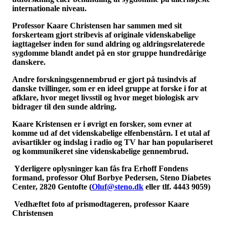
internationale niveau.
Professor Kaare Christensen har sammen med sit
forskerteam gjort stribevis af originale videnskabelige
iagttagelser inden for sund aldring og aldringsrelaterede
sygdomme blandt andet på en stor gruppe hundredårige
danskere.
Andre forskningsgennembrud er gjort på tusindvis af
danske tvillinger, som er en ideel gruppe at forske i for at
afklare, hvor meget livsstil og hvor meget biologisk arv
bidrager til den sunde aldring.
Kaare Kristensen er i øvrigt en forsker, som evner at
komme ud af det videnskabelige elfenbenstårn. I et utal af
avisartikler og indslag i radio og TV har han populariseret
og kommunikeret sine videnskabelige gennembrud.
Yderligere oplysninger kan fås fra Erhoff Fondens
formand, professor Oluf Borbye Pedersen, Steno Diabetes
Center, 2820 Gentofte (
Oluf@steno.dk
eller tlf. 4443 9059)
Vedhæftet foto af prismodtageren, professor Kaare
Christensen