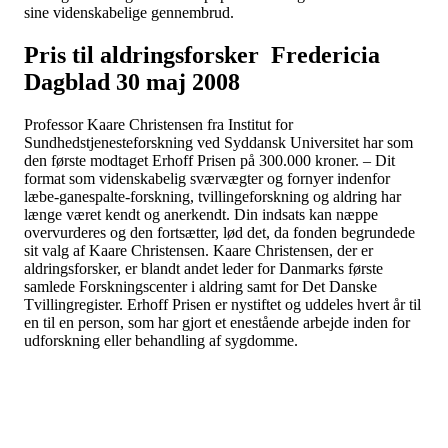
sine videnskabelige gennembrud.
Pris til aldringsforsker Fredericia
Dagblad 30 maj 2008
Professor Kaare Christensen fra Institut for
Sundhedstjenesteforskning ved Syddansk Universitet har som
den første modtaget Erhoff Prisen på 300.000 kroner. – Dit
format som videnskabelig sværvægter og fornyer indenfor
læbe-ganespalte-forskning, tvillingeforskning og aldring har
længe været kendt og anerkendt. Din indsats kan næppe
overvurderes og den fortsætter, lød det, da fonden begrundede
sit valg af Kaare Christensen. Kaare Christensen, der er
aldringsforsker, er blandt andet leder for Danmarks første
samlede Forskningscenter i aldring samt for Det Danske
Tvillingregister. Erhoff Prisen er nystiftet og uddeles hvert år til
en til en person, som har gjort et enestående arbejde inden for
udforskning eller behandling af sygdomme.