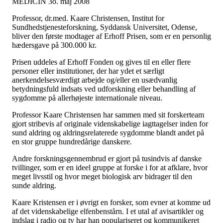
MEDICIN 3o. maj 2008
Professor, dr.med. Kaare Christensen, Institut for
Sundhedstjenesteforskning, Syddansk Universitet, Odense,
bliver den første modtager af Erhoff Prisen, som er en personlig
hædersgave på 300.000 kr.
Prisen uddeles af Erhoff Fonden og gives til en eller flere
personer eller institutioner, der har ydet et særligt
anerkendelsesværdigt arbejde og/eller en usædvanlig
betydningsfuld indsats ved udforskning eller behandling af
sygdomme på allerhøjeste internationale niveau.
Professor Kaare Christensen har sammen med sit forskerteam
gjort stribevis af originale videnskabelige iagttagelser inden for
sund aldring og aldringsrelaterede sygdomme blandt andet på
en stor gruppe hundredårige danskere.
Andre forskningsgennembrud er gjort på tusindvis af danske
tvillinger, som er en ideel gruppe at forske i for at afklare, hvor
meget livsstil og hvor meget biologisk arv bidrager til den
sunde aldring.
Kaare Kristensen er i øvrigt en forsker, som evner at komme ud
af det videnskabelige elfenbenstårn. I et utal af avisartikler og
indslag i radio og tv har han populariseret og kommunikeret