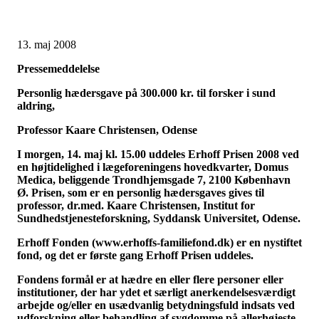
13. maj 2008
Pressemeddelelse
Personlig hædersgave på 300.000 kr. til forsker i sund
aldring,
Professor Kaare Christensen, Odense
I morgen, 14. maj kl. 15.00 uddeles Erhoff Prisen 2008 ved
en højtidelighed i lægeforeningens hovedkvarter, Domus
Medica, beliggende Trondhjemsgade 7, 2100 København
Ø. Prisen, som er en personlig hædersgaves gives til
professor, dr.med. Kaare Christensen, Institut for
Sundhedstjenesteforskning, Syddansk Universitet, Odense.
Erhoff Fonden (
www.erhoffs-familiefond.dk)
er en nystiftet
fond, og det er første gang Erhoff Prisen uddeles.
Fondens formål er at hædre en eller flere personer eller
institutioner, der har ydet et særligt anerkendelsesværdigt
arbejde og/eller en usædvanlig betydningsfuld indsats ved
udforskning eller behandling af sygdomme på allerhøjeste