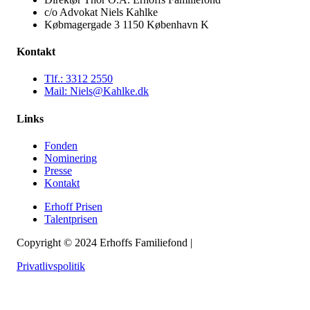
c/o Advokat Niels Kahlke
Købmagergade 3 1150 København K
Kontakt
Tlf.: 3312 2550
Mail: Niels@Kahlke.dk
Links
Fonden
Nominering
Presse
Kontakt
Erhoff Prisen
Talentprisen
Copyright © 2024 Erhoffs Familiefond |
Lavet af Calio
Privatlivspolitik