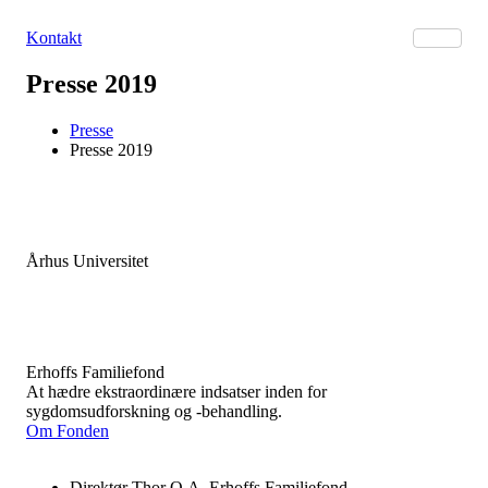
Videre
til
Kontakt
indhold
Presse 2019
Presse
Presse 2019
Århus Universitet
Erhoffs Familiefond
At hædre ekstraordinære indsatser inden for
sygdomsudforskning og -behandling.
Om Fonden
Direktør Thor O.A. Erhoffs Familiefond